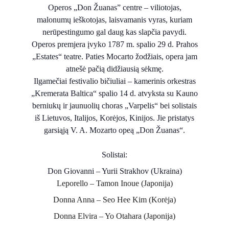
Operos „Don Žuanas” centre – viliotojas,
malonumų ieškotojas, laisvamanis vyras, kuriam
nerūpestingumo gal daug kas slapčia pavydi.
Operos premjera įvyko 1787 m. spalio 29 d. Prahos
„Estates“ teatre. Paties Mocarto žodžiais, opera jam
atnešė pačią didžiausią sėkmę.
Ilgamečiai festivalio bičiuliai – kamerinis orkestras
„Kremerata Baltica“ spalio 14 d. atvyksta su Kauno
berniukų ir jaunuolių choras „Varpelis“ bei solistais
iš Lietuvos, Italijos, Korėjos, Kinijos. Jie pristatys
garsiąją V. A. Mozarto opeą „Don Žuanas“.
Solistai:
Don Giovanni – Yurii Strakhov (Ukraina)
Leporello – Tamon Inoue (Japonija)
Donna Anna – Seo Hee Kim (Korėja)
Donna Elvira – Yo Otahara (Japonija)