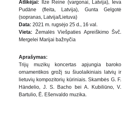
Atlikėjai:
Ilze Reine (vargonai, Latvija), Ieva
Pudāne (fleita, Latvija), Gunta Gelgotė
(sopranas, Latvija/Lietuva)
Data:
2021 m. rugsėjo 25 d., 16 val.
Vieta:
Žemalės Viešpaties Apreiškimo Švč.
Mergelei Marijai bažnyčia
Aprašymas:
Trijų muzikų koncertas apjungia baroko
ornamentikos grožį su šiuolaikiniais latvių ir
lietuvių kompozitorių kūriniais. Skambės G. F.
Händelio, J. S. Bacho bei A. Kubiliūno, V.
Bartulio, Ē. Ešenvaldo muzika.