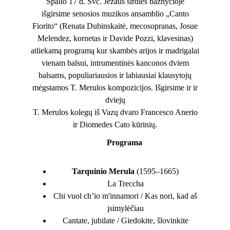
Spalio 17 d. Švč. Jėzaus širdies bažnyčioje
išgirsime senosios muzikos ansamblio „Canto
Fiorito“ (Renata Dubinskaitė, mecosopranas, Josue
Melendez, kornetas ir Davide Pozzi, klavesinas)
atliekamą programą kur skambės arijos ir madrigalai
vienam balsui, intrumentinės kanconos dviem
balsams, populiariausios ir labiausiai klausytojų
mėgstamos T. Merulos kompozicijos. Išgirsime ir ir
dviejų
T. Merulos kolegų iš Vazų dvaro Francesco Anerio
ir Diomedes Cato kūrinių.
Programa
Tarquinio Merula
(1595–1665)
La Treccha
Chi vuol ch’io m'innamori / Kas nori, kad aš
įsimylėčiau
Cantate, jubilate / Giedokite, šlovinkite