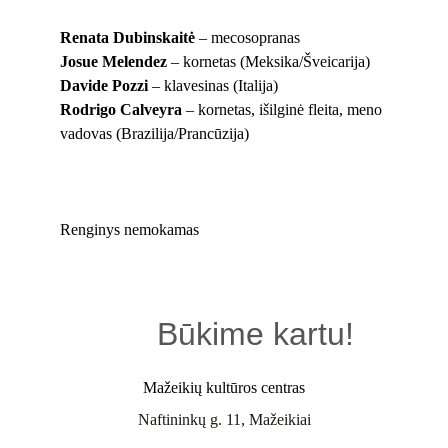
Renata Dubinskaitė
 – mecosopranas
Josue Melendez
 – kornetas (Meksika/Šveicarija)
Davide Pozzi
 – klavesinas (Italija)
Rodrigo Calveyra
 – kornetas, išilginė fleita, meno 
vadovas (Brazilija/Prancūzija)
Renginys nemokamas
Būkime kartu!
Mažeikių kultūros centras
Naftininkų g. 11, Mažeikiai