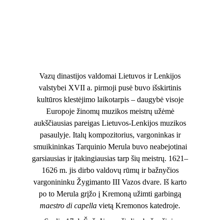
Vazų dinastijos valdomai Lietuvos ir Lenkijos
valstybei XVII a. pirmoji pusė buvo išskirtinis
kultūros klestėjimo laikotarpis – daugybė visoje
Europoje žinomų muzikos meistrų užėmė
aukščiausias pareigas Lietuvos-Lenkijos muzikos
pasaulyje. Italų kompozitorius, vargoninkas ir
smuikininkas Tarquinio Merula buvo neabejotinai
garsiausias ir įtakingiausias tarp šių meistrų. 1621–
1626 m. jis dirbo valdovų rūmų ir bažnyčios
vargonininku Žygimanto III Vazos dvare. Iš karto
po to Merula grįžo į Kremoną užimti garbingą
maestro di capella
vietą Kremonos katedroje.