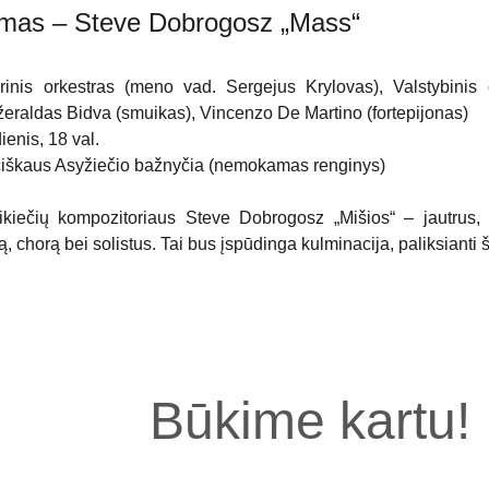
rymas – Steve Dobrogosz „Mass“
nis orkestras (meno vad. Sergejus Krylovas), Valstybinis c
eraldas Bidva (smuikas), Vincenzo De Martino (fortepijonas)
ienis, 18 val.
iškaus Asyžiečio bažnyčia (nemokamas renginys)
rikiečių kompozitoriaus Steve Dobrogosz „Mišios“ – jautrus,
ą, chorą bei solistus. Tai bus įspūdinga kulminacija, paliksianti ši
Būkime kartu!