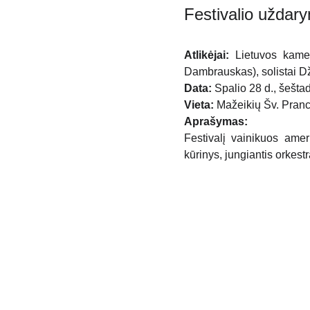
Festivalio užda
Atlikėjai:
Lietuvos kameri
Dambrauskas), solistai Dž
Data:
Spalio 28 d., šeštad
Vieta:
Mažeikių Šv. Pranc
Aprašymas:
Festivalį vainikuos ame
kūrinys, jungiantis orkestr