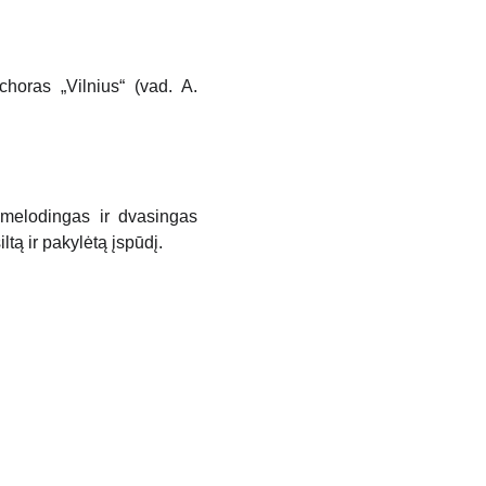
horas „Vilnius“ (vad. A.
 melodingas ir dvasingas
ltą ir pakylėtą įspūdį.