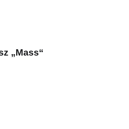
Pradžia
Apie
Istorija
osz „Mass“